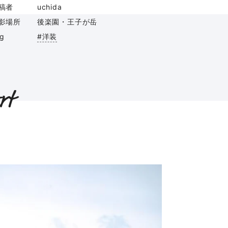
稿者
uchida
影場所
後楽園・王子が岳
ag
#洋装
rt