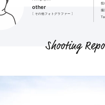
投
other
撮
［ その他フォトグラファー ］
T
Shooting Repo