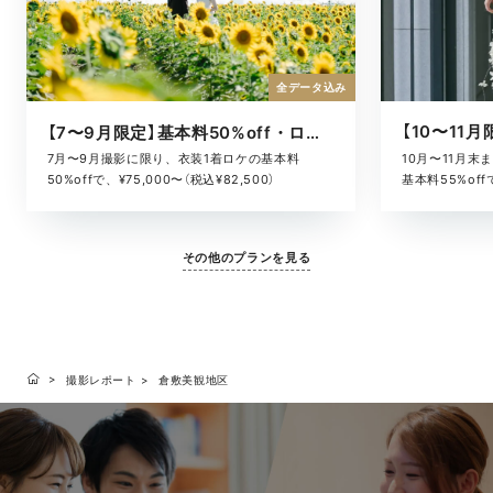
全データ込み
【7〜9月限定】基本料50%off・ロケキャンペーン
10月〜11月
7月〜9月撮影に限り、衣装1着ロケの基本料
基本料55%offで
50%offで、¥75,000〜（税込¥82,500）
その他のプランを見る
撮影レポート
倉敷美観地区