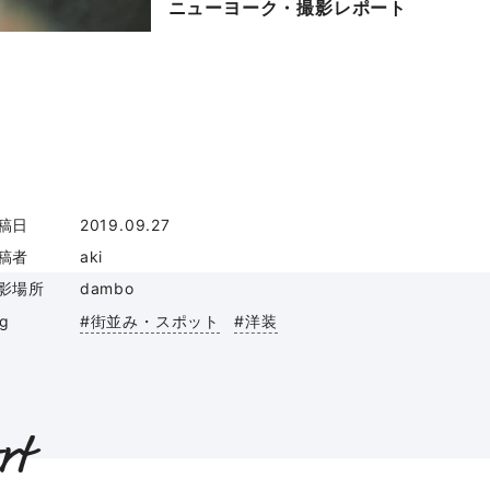
ニューヨーク・撮影レポート
稿日
2019.09.27
稿者
aki
影場所
dambo
ag
#街並み・スポット
#洋装
rt