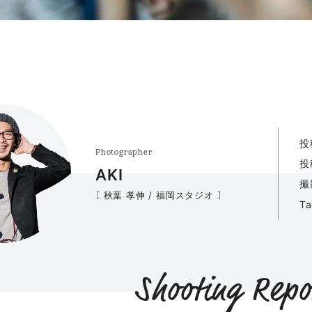
投
Photographer
投
AKI
撮
［ 秋葉 孝伸 / 福岡スタジオ ］
T
Shooting Repo