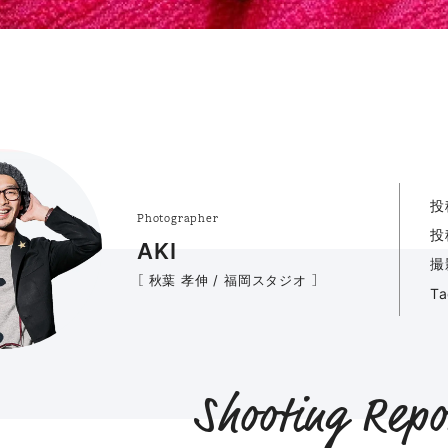
投
Photographer
投
AKI
撮
［ 秋葉 孝伸 / 福岡スタジオ ］
T
Shooting Repo