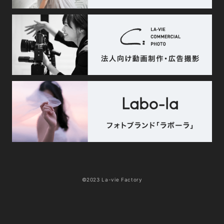
©2023 La-vie Factory