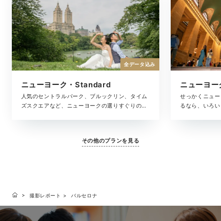
全データ込み
ニューヨーク・Standard
ニューヨーク
人気のセントラルパーク、ブルックリン、タイム
せっかくニュー
ズスクエアなど、ニューヨークの選りすぐりのロ
るなら、いろい
ケーションを巡りながら撮影できるフォトツア
考えの方におす
ー。3種類の選べるロケーションプランをご用意
すぐりのロケー
いたしました。撮影・衣裳・ヘアメイクすべて込
レミアムプラン
その他のプランを見る
みのセットプランで、最高のロケーションでの撮
っかりと収め、
影をお楽しみいただけます。
届けします。
撮影レポート
バルセロナ