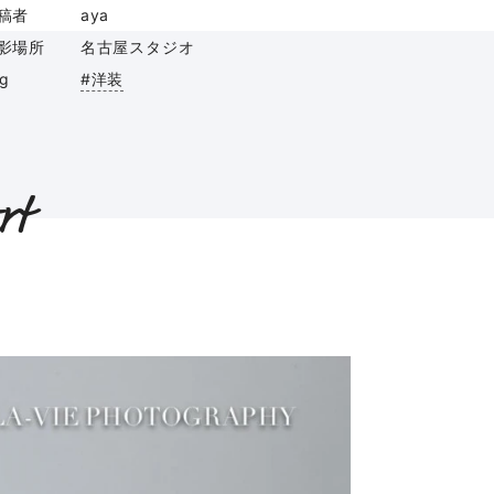
稿者
aya
影場所
名古屋スタジオ
ag
#洋装
rt