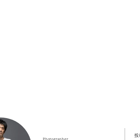
投
Photographer