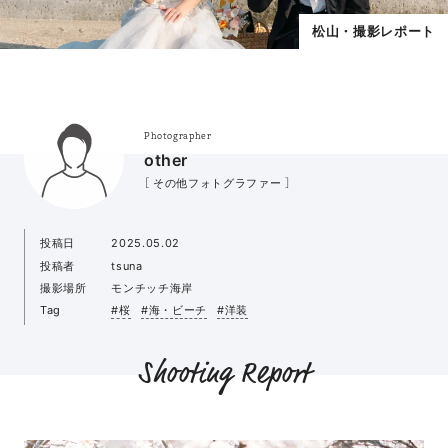
松山・撮影レポート
Photographer
other
［ その他フォトグラファー ］
投稿日
2025.05.02
投稿者
tsuna
撮影場所
モンチッチ海岸
Tag
#桜
#海・ビーチ
#洋装
Shooting Report