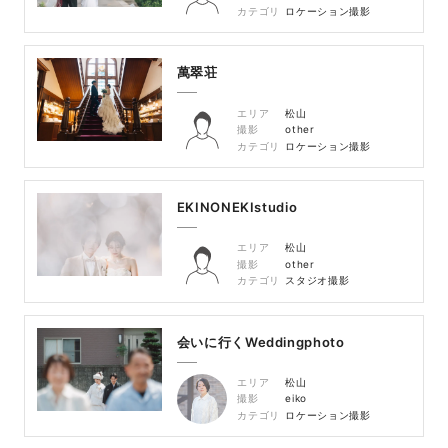
カテゴリ
ロケーション撮影
萬翠荘
エリア
松山
撮影
other
カテゴリ
ロケーション撮影
EKINONEKIstudio
エリア
松山
撮影
other
カテゴリ
スタジオ撮影
会いに行くWeddingphoto
エリア
松山
撮影
eiko
カテゴリ
ロケーション撮影