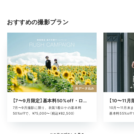
おすすめの撮影プラン
全データ込み
【7〜9月限定】基本料50%off・ロケキャンペーン
10月〜11月
7月〜9月撮影に限り、衣装1着ロケの基本料
基本料55%offで
50%offで、¥75,000〜（税込¥82,500）