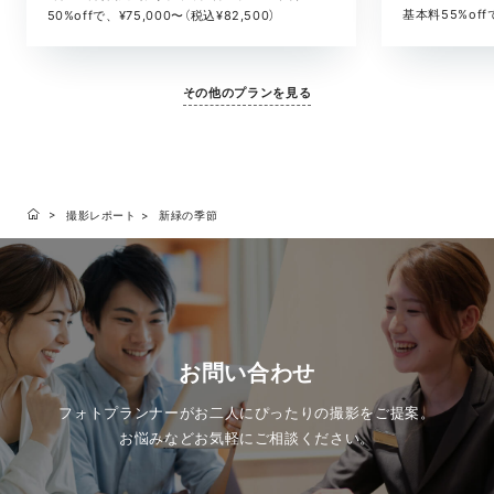
基本料55%offで
50%offで、¥75,000〜（税込¥82,500）
その他のプランを見る
撮影レポート
新緑の季節
お問い合わせ
フォトプランナーがお二人にぴったりの撮影をご提案。
お悩みなどお気軽にご相談ください。