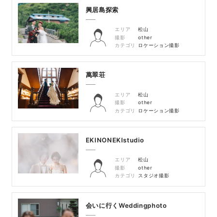
興居島探索
エリア
松山
撮影
other
カテゴリ
ロケーション撮影
萬翠荘
エリア
松山
撮影
other
カテゴリ
ロケーション撮影
EKINONEKIstudio
エリア
松山
撮影
other
カテゴリ
スタジオ撮影
会いに行くWeddingphoto