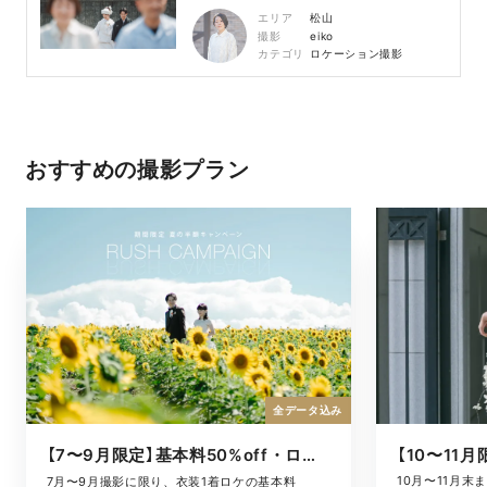
エリア
松山
撮影
eiko
カテゴリ
ロケーション撮影
おすすめの撮影プラン
全データ込み
【7〜9月限定】基本料50%off・ロケキャンペーン
10月〜11月
7月〜9月撮影に限り、衣装1着ロケの基本料