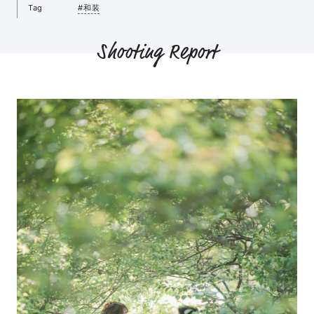
Tag
#和装
Shooting Report