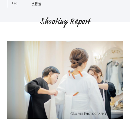
Tag
#和装
Shooting Report