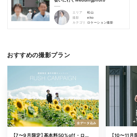
エリア
松山
撮影
eiko
カテゴリ
ロケーション撮影
おすすめの撮影プラン
全データ込み
【7〜9月限定】基本料50%off・ロケキャンペーン