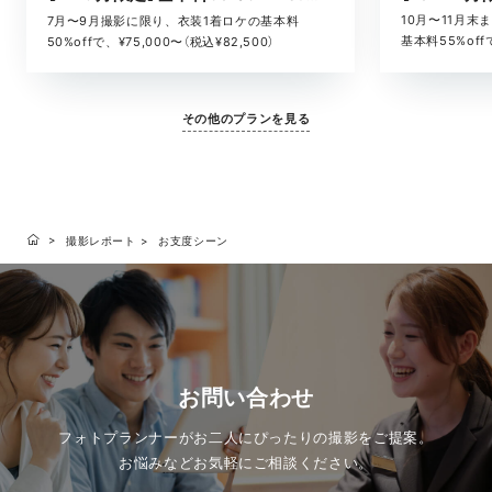
10月〜11月
7月〜9月撮影に限り、衣装1着ロケの基本料
基本料55%offで
50%offで、¥75,000〜（税込¥82,500）
その他のプランを見る
撮影レポート
お支度シーン
お問い合わせ
フォトプランナーがお二人にぴったりの撮影をご提案。
お悩みなどお気軽にご相談ください。