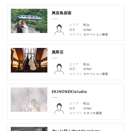
興居島探索
エリア
松山
撮影
other
カテゴリ
ロケーション撮影
萬翠荘
エリア
松山
撮影
other
カテゴリ
ロケーション撮影
EKINONEKIstudio
エリア
松山
撮影
other
カテゴリ
スタジオ撮影
会いに行くWeddingphoto