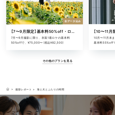
全データ込み
【7〜9月限定】基本料50%off・ロケキャンペーン
10月〜11月
7月〜9月撮影に限り、衣装1着ロケの基本料
基本料55%offで
50%offで、¥75,000〜（税込¥82,500）
その他のプランを見る
撮影レポート
海と犬とふたりの時間