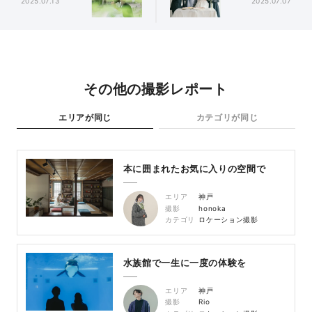
2025.07.13
2025.07.07
その他の撮影レポート
エリアが同じ
カテゴリが同じ
本に囲まれたお気に入りの空間で
エリア
神戸
撮影
honoka
カテゴリ
ロケーション撮影
水族館で一生に一度の体験を
エリア
神戸
撮影
Rio