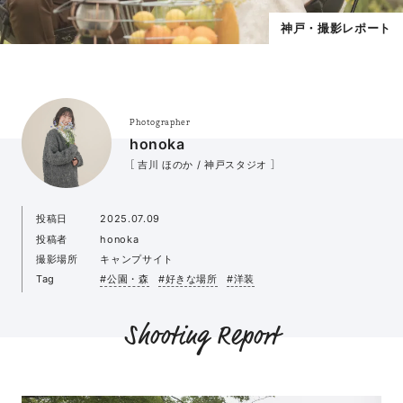
神戸・撮影レポート
Photographer
honoka
［ 吉川 ほのか / 神戸スタジオ ］
投稿日
2025.07.09
投稿者
honoka
撮影場所
キャンプサイト
Tag
#公園・森
#好きな場所
#洋装
Shooting Report