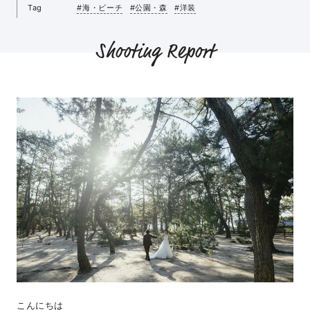
Tag
#海・ビーチ
#公園・森
#洋装
Shooting Report
こんにちは