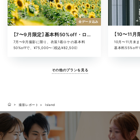
全データ込み
【7〜9月限定】基本料50%off・ロケキャンペーン
10月〜11月
7月〜9月撮影に限り、衣装1着ロケの基本料
基本料55%offで
50%offで、¥75,000〜（税込¥82,500）
その他のプランを見る
撮影レポート
Island