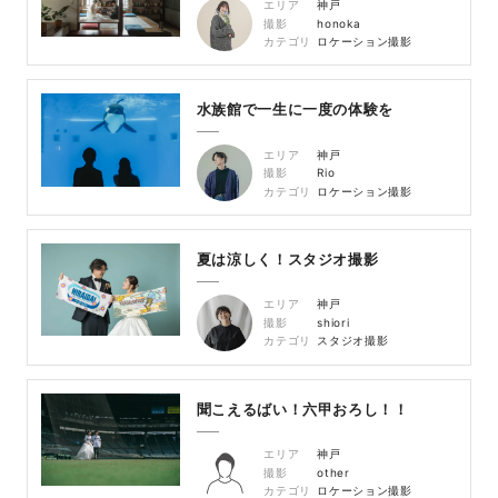
エリア
神戸
撮影
honoka
カテゴリ
ロケーション撮影
水族館で一生に一度の体験を
エリア
神戸
撮影
Rio
カテゴリ
ロケーション撮影
夏は涼しく！スタジオ撮影
エリア
神戸
撮影
shiori
カテゴリ
スタジオ撮影
聞こえるばい！六甲おろし！！
エリア
神戸
撮影
other
カテゴリ
ロケーション撮影