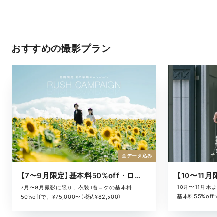
おすすめの撮影プラン
全データ込み
【7〜9月限定】基本料50%off・ロケキャンペーン
10月〜11月
7月〜9月撮影に限り、衣装1着ロケの基本料
基本料55%offで
50%offで、¥75,000〜（税込¥82,500）