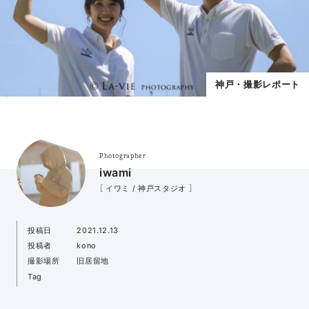
神戸・撮影レポート
Photographer
iwami
［ イワミ / 神戸スタジオ ］
投稿日
2021.12.13
投稿者
kono
撮影場所
旧居留地
Tag