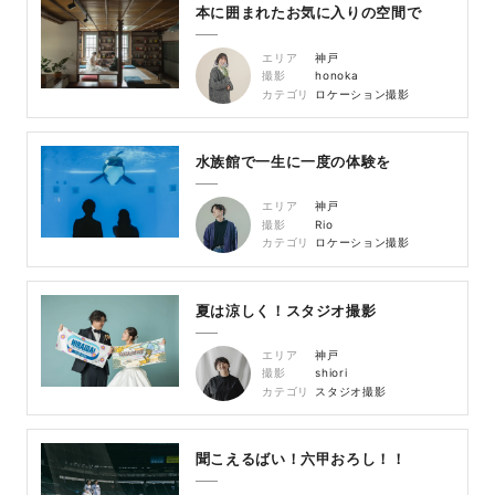
本に囲まれたお気に入りの空間で
エリア
神戸
撮影
honoka
カテゴリ
ロケーション撮影
水族館で一生に一度の体験を
エリア
神戸
撮影
Rio
カテゴリ
ロケーション撮影
夏は涼しく！スタジオ撮影
エリア
神戸
撮影
shiori
カテゴリ
スタジオ撮影
聞こえるばい！六甲おろし！！