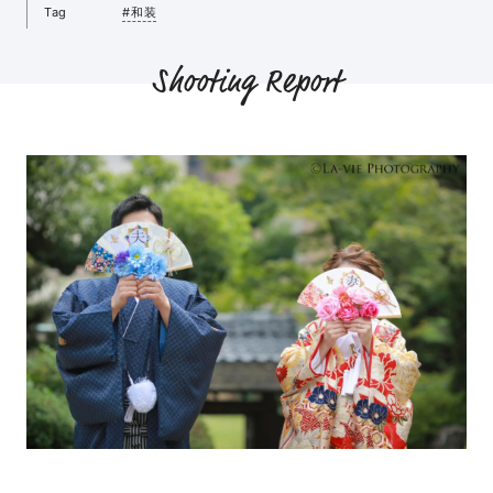
Tag
#和装
Shooting Report