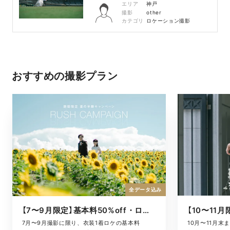
エリア
神戸
撮影
other
カテゴリ
ロケーション撮影
おすすめの撮影プラン
全データ込み
【7〜9月限定】基本料50%off・ロケキャンペーン
10月〜11月
7月〜9月撮影に限り、衣装1着ロケの基本料