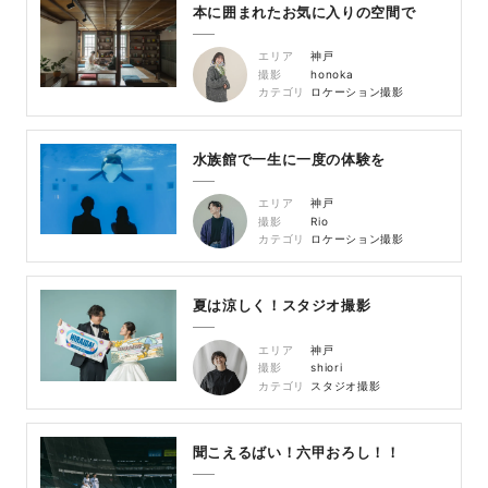
本に囲まれたお気に入りの空間で
エリア
神戸
撮影
honoka
カテゴリ
ロケーション撮影
水族館で一生に一度の体験を
エリア
神戸
撮影
Rio
カテゴリ
ロケーション撮影
夏は涼しく！スタジオ撮影
エリア
神戸
撮影
shiori
カテゴリ
スタジオ撮影
聞こえるばい！六甲おろし！！