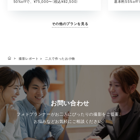
基本料55%offで
50%offで、¥75,000〜（税込¥82,500）
その他のプランを見る
撮影レポート
二人で作ったお小物
お問い合わせ
フォトプランナーがお二人にぴったりの撮影をご提案。
お悩みなどお気軽にご相談ください。