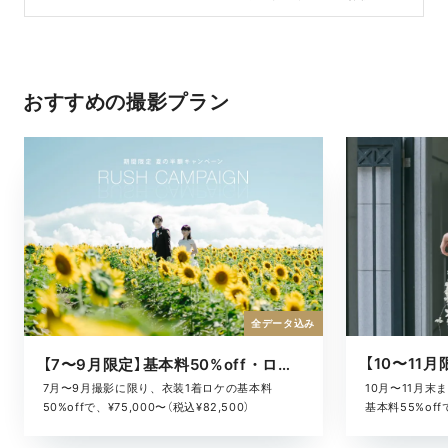
おすすめの撮影プラン
全データ込み
【7〜9月限定】基本料50%off・ロケキャンペーン
10月〜11月
7月〜9月撮影に限り、衣装1着ロケの基本料
基本料55%offで
50%offで、¥75,000〜（税込¥82,500）