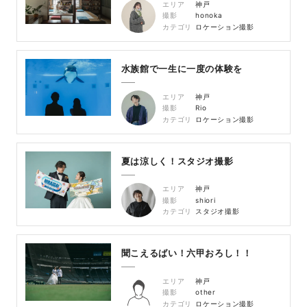
エリア
神戸
撮影
honoka
カテゴリ
ロケーション撮影
水族館で一生に一度の体験を
エリア
神戸
撮影
Rio
カテゴリ
ロケーション撮影
夏は涼しく！スタジオ撮影
エリア
神戸
撮影
shiori
カテゴリ
スタジオ撮影
聞こえるばい！六甲おろし！！
エリア
神戸
撮影
other
カテゴリ
ロケーション撮影