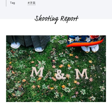
Tag
#洋装
Shooting Report