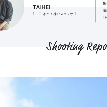
投
TAIHEI
撮
［ 上田 泰平 / 神戸スタジオ ］
T
Shooting Repo