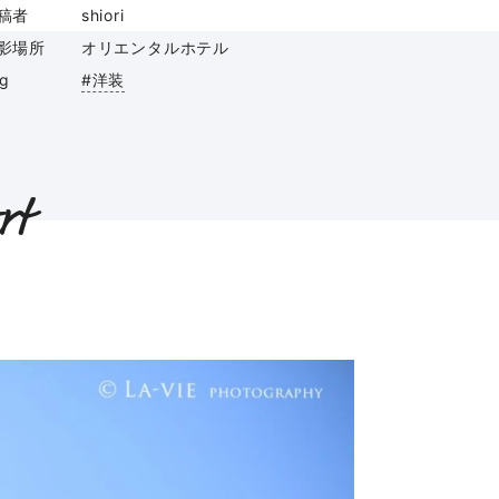
稿者
shiori
影場所
オリエンタルホテル
ag
#洋装
rt