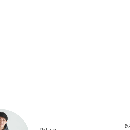
投
Photographer