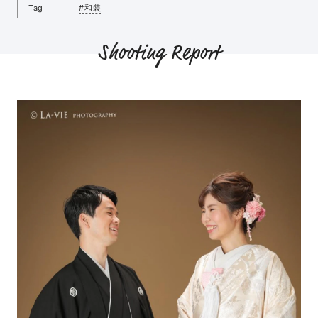
Tag
#和装
Shooting Report