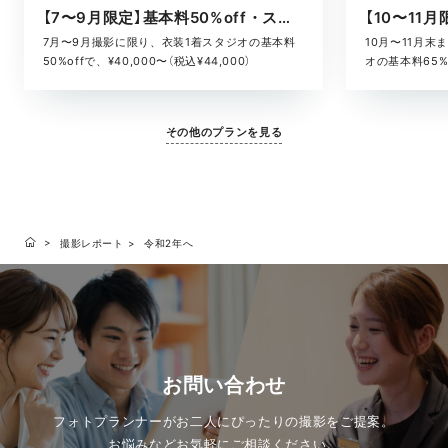
【7〜9月限定】基本料50%off・スタジオキャンペーン
10月〜11月
7月〜9月撮影に限り、衣装1着スタジオの基本料
オの基本料65%o
50%offで、¥40,000〜（税込¥44,000）
¥52,800）
その他のプランを見る
撮影レポート
令和2年へ
お問い合わせ
フォトプランナーがお二人にぴったりの撮影をご提案。
お悩みなどお気軽にご相談ください。