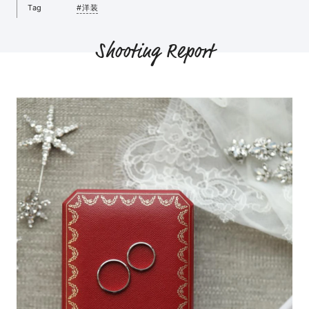
Tag
#洋装
Shooting Report