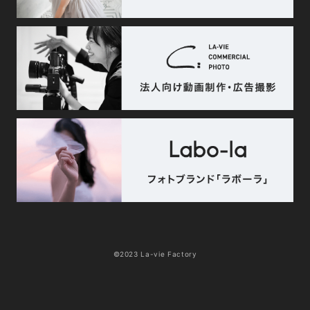
©2023 La-vie Factory