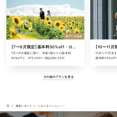
全データ込み
【7〜9月限定】基本料50%off・ロケキャンペーン
10月〜11月
7月〜9月撮影に限り、衣装1着ロケの基本料
基本料55%offで
50%offで、¥75,000〜（税込¥82,500）
その他のプランを見る
撮影レポート
イルミネーション！！