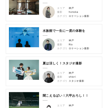
エリア
神戸
撮影
honoka
カテゴリ
ロケーション撮影
水族館で一生に一度の体験を
エリア
神戸
撮影
Rio
カテゴリ
ロケーション撮影
夏は涼しく！スタジオ撮影
エリア
神戸
撮影
shiori
カテゴリ
スタジオ撮影
聞こえるばい！六甲おろし！！
エリア
神戸