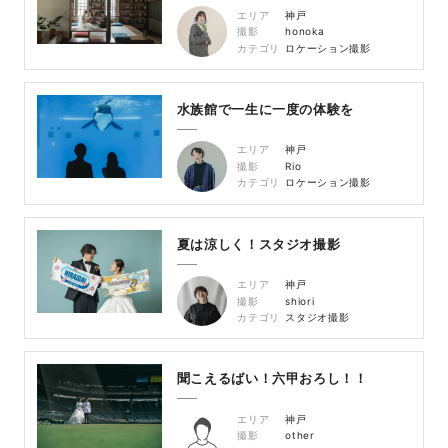
エリア
神戸
撮影
honoka
カテゴリ
ロケーション撮影
水族館で一生に一度の体験を
エリア
神戸
撮影
Rio
カテゴリ
ロケーション撮影
夏は涼しく！スタジオ撮影
エリア
神戸
撮影
shiori
カテゴリ
スタジオ撮影
聞こえるばい！六甲おろし！！
エリア
神戸
撮影
other