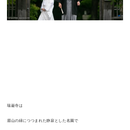
瑞巌寺は
眉山の緑につつまれた静寂とした名園で