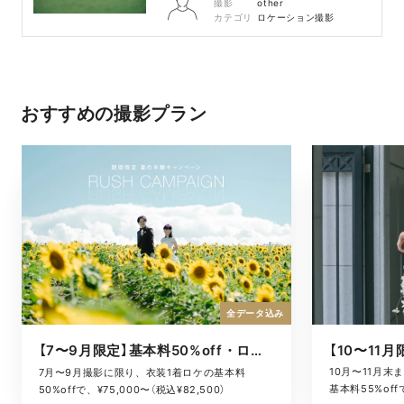
撮影
other
カテゴリ
ロケーション撮影
おすすめの撮影プラン
全データ込み
【7〜9月限定】基本料50%off・ロケキャンペーン
10月〜11月
7月〜9月撮影に限り、衣装1着ロケの基本料
基本料55%offで
50%offで、¥75,000〜（税込¥82,500）