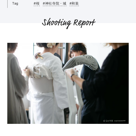
Tag
#桜
#神社寺院・城
#和装
Shooting Report