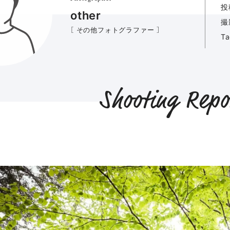
投
other
撮
［ その他フォトグラファー ］
T
Shooting Repo