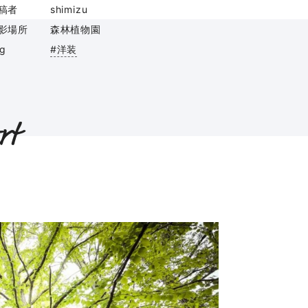
稿者
shimizu
影場所
森林植物園
ag
#洋装
rt