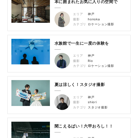
本に囲まれたお気に入りの空間で
エリア
神戸
撮影
honoka
カテゴリ
ロケーション撮影
水族館で一生に一度の体験を
エリア
神戸
撮影
Rio
カテゴリ
ロケーション撮影
夏は涼しく！スタジオ撮影
エリア
神戸
撮影
shiori
カテゴリ
スタジオ撮影
聞こえるばい！六甲おろし！！