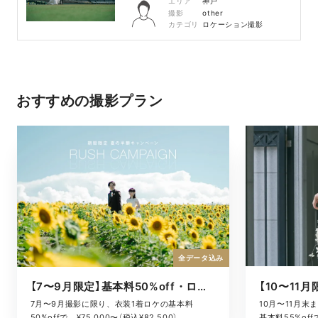
エリア
神戸
撮影
other
カテゴリ
ロケーション撮影
おすすめの撮影プラン
全データ込み
【7〜9月限定】基本料50%off・ロケキャンペーン
10月〜11月
7月〜9月撮影に限り、衣装1着ロケの基本料
基本料55%offで
50%offで、¥75,000〜（税込¥82,500）