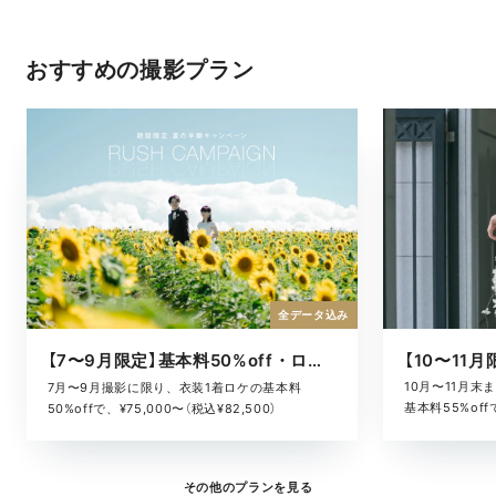
おすすめの撮影プラン
全データ込み
【7〜9月限定】基本料50%off・ロケキャンペーン
10月〜11月
7月〜9月撮影に限り、衣装1着ロケの基本料
基本料55%offで
50%offで、¥75,000〜（税込¥82,500）
その他のプランを見る