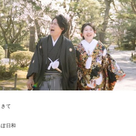
てきて
んぽ日和