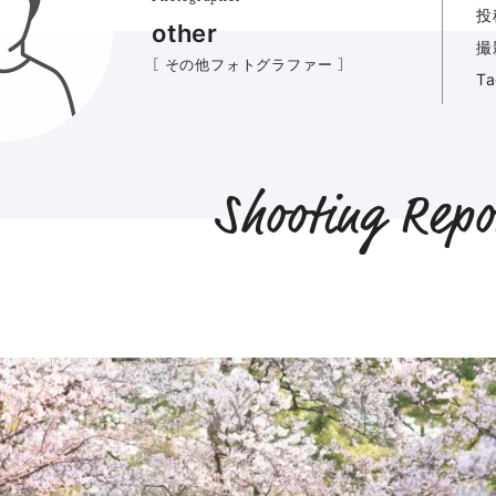
投
other
撮
［ その他フォトグラファー ］
T
Shooting Repo