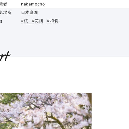
稿者
nakamocho
影場所
日本庭園
ag
#桜
#花畑
#和装
rt