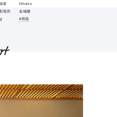
稿者
Hinako
影場所
金城樓
ag
#和装
rt