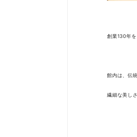
創業130年
館内は、伝
繊細な美し