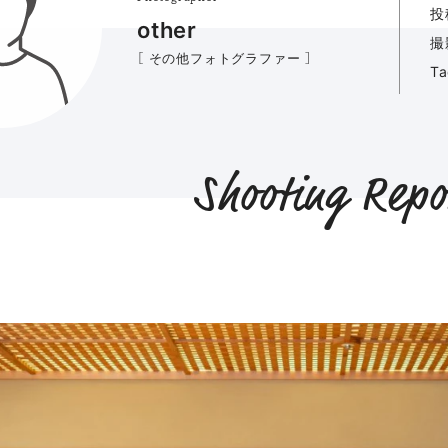
投
other
撮
［ その他フォトグラファー ］
T
Shooting Repo