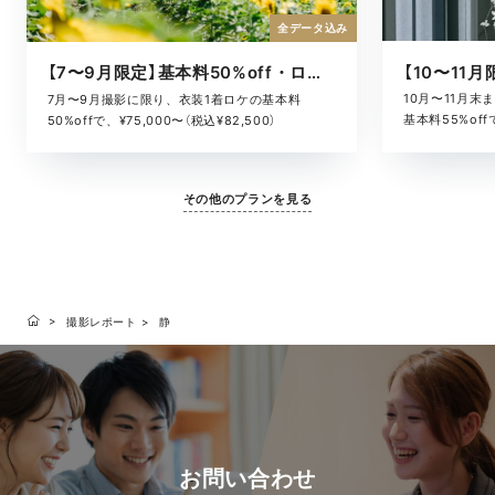
全データ込み
【7〜9月限定】基本料50%off・ロケキャンペーン
10月〜11月
7月〜9月撮影に限り、衣装1着ロケの基本料
基本料55%offで
50%offで、¥75,000〜（税込¥82,500）
その他のプランを見る
撮影レポート
静
お問い合わせ