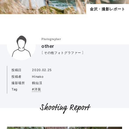
金沢・撮影レポート
Photographer
other
［ その他フォトグラファー ］
投稿日
2020.02.25
投稿者
Hinako
撮影場所
鶴仙渓
Tag
#洋装
Shooting Report