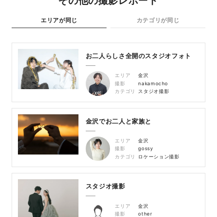
その他の撮影レポート
エリアが同じ
カテゴリが同じ
お二人らしさ全開のスタジオフォト
エリア
金沢
撮影
nakamocho
カテゴリ
スタジオ撮影
金沢でお二人と家族と
エリア
金沢
撮影
gossy
カテゴリ
ロケーション撮影
スタジオ撮影
エリア
金沢
撮影
other