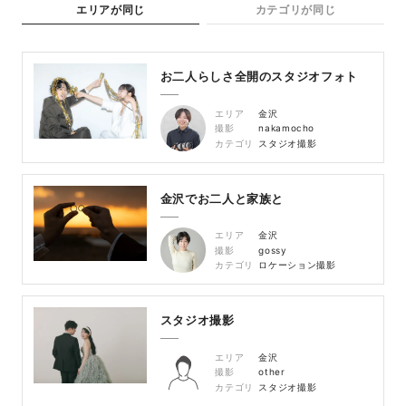
エリアが同じ
カテゴリが同じ
お二人らしさ全開のスタジオフォト
エリア
金沢
撮影
nakamocho
カテゴリ
スタジオ撮影
金沢でお二人と家族と
エリア
金沢
撮影
gossy
カテゴリ
ロケーション撮影
スタジオ撮影
エリア
金沢
撮影
other
カテゴリ
スタジオ撮影