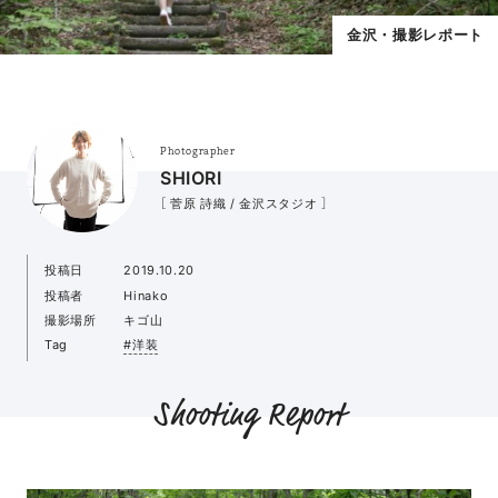
金沢・撮影レポート
Photographer
SHIORI
［ 菅原 詩織 / 金沢スタジオ ］
投稿日
2019.10.20
投稿者
Hinako
撮影場所
キゴ山
Tag
#洋装
Shooting Report