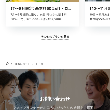
【7〜9月限定】基本料50%off・ロケキャンペーン
10月〜11月
7月〜9月撮影に限り、衣装1着ロケの基本料
基本料55%offで
50%offで、¥75,000〜（税込¥82,500）
その他のプランを見る
撮影レポート
トトロ
お問い合わせ
フォトプランナーがお二人にぴったりの撮影をご提案。