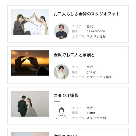
お二人らしさ全開のスタジオフォト
エリア
金沢
撮影
nakamocho
カテゴリ
スタジオ撮影
金沢でお二人と家族と
エリア
金沢
撮影
gossy
カテゴリ
ロケーション撮影
スタジオ撮影
エリア
金沢
撮影
other
カテゴリ
スタジオ撮影