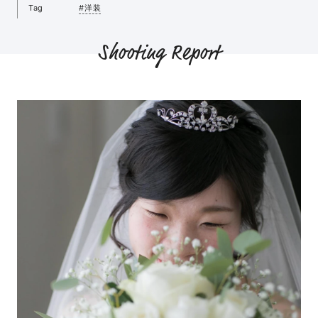
Tag
#洋装
Shooting Report