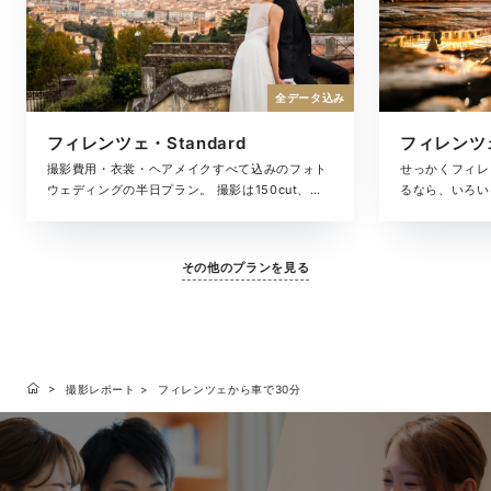
全データ込み
フィレンツェ・Standard
フィレンツェ
撮影費用・衣裳・ヘアメイクすべて込みのフォト
せっかくフィレ
ウェディングの半日プラン。 撮影は150cut、お
るなら、いろい
支度シーンからフィレンツェを巡るフォトツアー
考えの方におす
最高のロケーションでドラマティックに撮影。撮
すぐりのロケー
影した写真データをお届けします。
レミアムプラン
その他のプランを見る
っかりと収め、
届けします。
撮影レポート
フィレンツェから車で30分