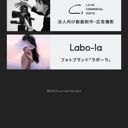
©2023 La-vie Factory