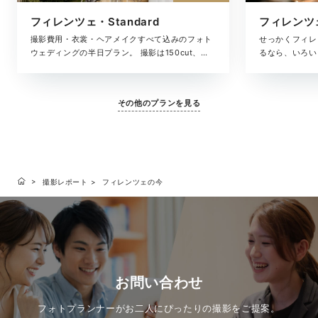
フィレンツェ・Standard
フィレンツェ
撮影費用・衣裳・ヘアメイクすべて込みのフォト
せっかくフィレ
ウェディングの半日プラン。 撮影は150cut、お
るなら、いろい
支度シーンからフィレンツェを巡るフォトツアー
考えの方におす
最高のロケーションでドラマティックに撮影。撮
すぐりのロケー
影した写真データをお届けします。
レミアムプラン
その他のプランを見る
っかりと収め、
届けします。
撮影レポート
フィレンツェの今
お問い合わせ
フォトプランナーがお二人にぴったりの撮影をご提案。