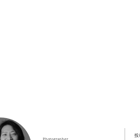
投
Photographer