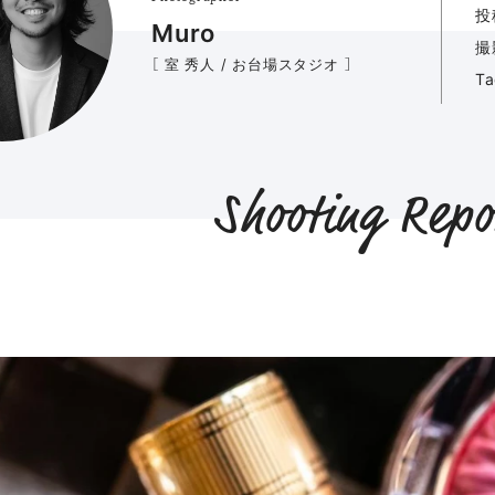
投
Muro
撮
［ 室 秀人 / お台場スタジオ ］
T
Shooting Repo