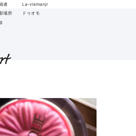
稿者
La-viemanjr
影場所
ドゥオモ
ag
rt