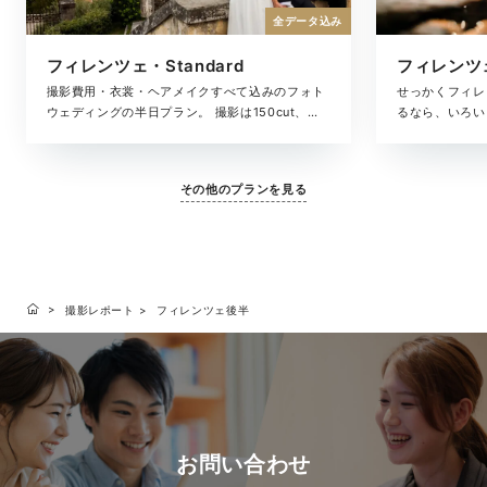
全データ込み
フィレンツェ・Standard
フィレンツェ
撮影費用・衣裳・ヘアメイクすべて込みのフォト
せっかくフィレ
ウェディングの半日プラン。 撮影は150cut、お
るなら、いろい
支度シーンからフィレンツェを巡るフォトツアー
考えの方におす
最高のロケーションでドラマティックに撮影。撮
すぐりのロケー
影した写真データをお届けします。
レミアムプラン
その他のプランを見る
っかりと収め、
届けします。
撮影レポート
フィレンツェ後半
お問い合わせ