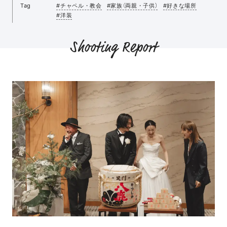
Tag
#チャペル・教会
#家族（両親・子供）
#好きな場所
#洋装
Shooting Report