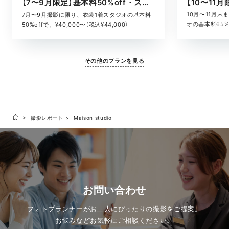
【7〜9月限定】基本料50%off・スタジオキャンペーン
10月〜11月
7月〜9月撮影に限り、衣装1着スタジオの基本料
オの基本料65%o
50%offで、¥40,000〜（税込¥44,000）
¥52,800）
その他のプランを見る
撮影レポート
Maison studio
お問い合わせ
フォトプランナーがお二人にぴったりの撮影をご提案。
お悩みなどお気軽にご相談ください。