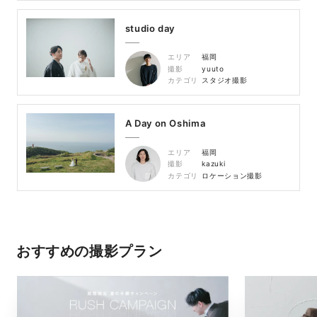
studio day
エリア
福岡
撮影
yuuto
カテゴリ
スタジオ撮影
A Day on Oshima
エリア
福岡
撮影
kazuki
カテゴリ
ロケーション撮影
おすすめの撮影プラン