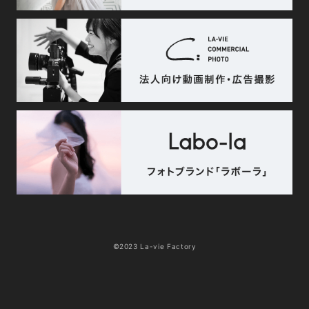
©2023 La-vie Factory