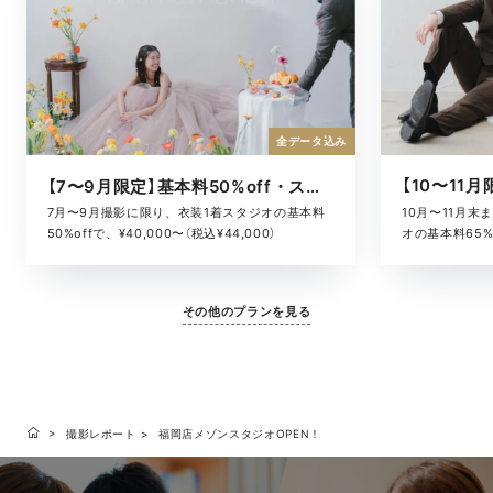
全データ込み
【7〜9月限定】基本料50%off・スタジオキャンペーン
10月〜11月
7月〜9月撮影に限り、衣装1着スタジオの基本料
オの基本料65%o
50%offで、¥40,000〜（税込¥44,000）
¥52,800）
その他のプランを見る
撮影レポート
福岡店メゾンスタジオOPEN！