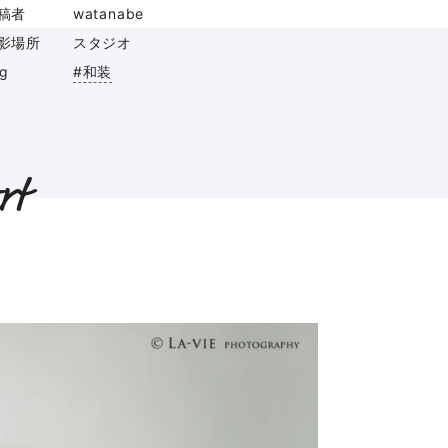
稿者
watanabe
影場所
スタジオ
ag
#和装
rt