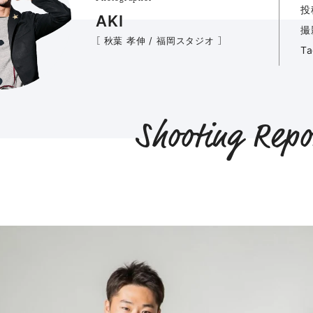
投
AKI
撮
［ 秋葉 孝伸 / 福岡スタジオ ］
T
Shooting Repo