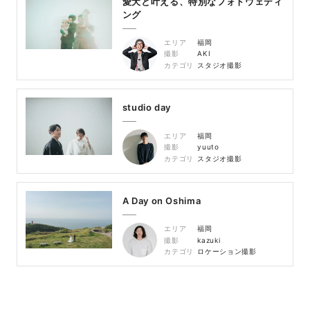
愛犬と叶える、特別なフォトウェディ
ング
エリア
福岡
撮影
AKI
カテゴリ
スタジオ撮影
studio day
エリア
福岡
撮影
yuuto
カテゴリ
スタジオ撮影
A Day on Oshima
エリア
福岡
撮影
kazuki
カテゴリ
ロケーション撮影