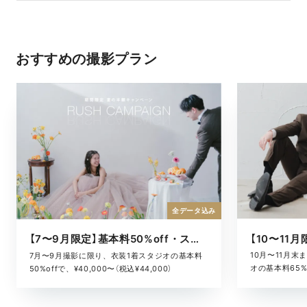
おすすめの撮影プラン
全データ込み
【7〜9月限定】基本料50%off・スタジオキャンペーン
10月〜11月
7月〜9月撮影に限り、衣装1着スタジオの基本料
オの基本料65%o
50%offで、¥40,000〜（税込¥44,000）
¥52,800）