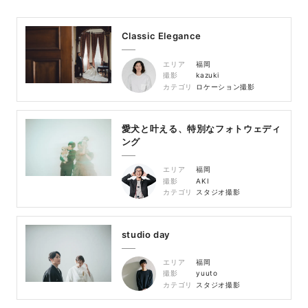
Classic Elegance
エリア
福岡
撮影
kazuki
カテゴリ
ロケーション撮影
愛犬と叶える、特別なフォトウェディ
ング
エリア
福岡
撮影
AKI
カテゴリ
スタジオ撮影
studio day
エリア
福岡
撮影
yuuto
カテゴリ
スタジオ撮影