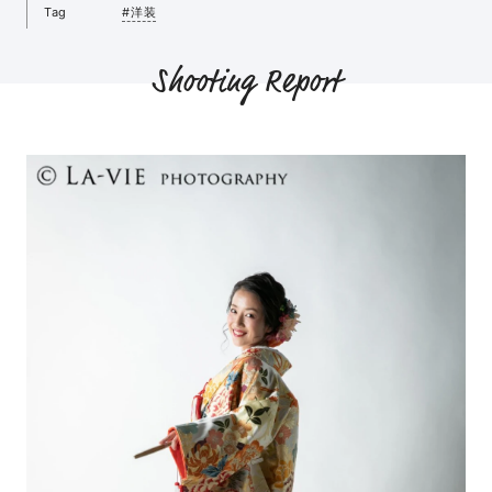
Tag
#洋装
Shooting Report