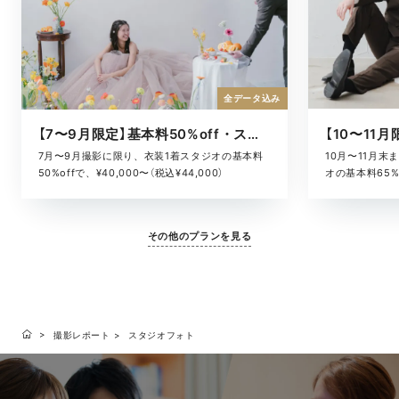
全データ込み
【7〜9月限定】基本料50%off・スタジオキャンペーン
10月〜11月
7月〜9月撮影に限り、衣装1着スタジオの基本料
オの基本料65%o
50%offで、¥40,000〜（税込¥44,000）
¥52,800）
その他のプランを見る
撮影レポート
スタジオフォト