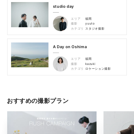
studio day
エリア
福岡
撮影
yuuto
カテゴリ
スタジオ撮影
A Day on Oshima
エリア
福岡
撮影
kazuki
カテゴリ
ロケーション撮影
おすすめの撮影プラン