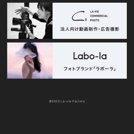
©2023 La-vie Factory