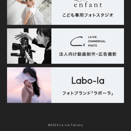
©2023 La-vie Factory