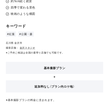
約1km続く絶景
四季で変わる景色
映画のような構図
キーワード
#紅葉
#公園・森
石川県 金沢市
撮影店舗：
金沢スタジオ
※ご予約ご相談は全国の最寄り店舗でも可能です。
基本撮影プラン
追加料なし（プラン内ロケ地）
※基本撮影プランの料金に含まれます。