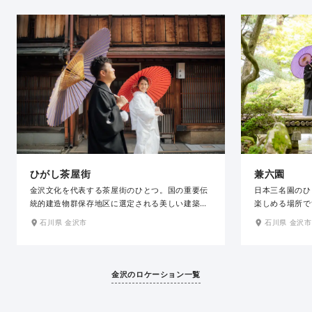
兼六園
ひがし茶屋街
日本三名園のひ
金沢文化を代表する茶屋街のひとつ。国の重要伝
楽しめる場所で
統的建造物群保存地区に選定される美しい建築物
は緑豊かな木々
と石畳の街並みで、金沢らしいフォトジェニック
石川県 金沢市
石川県 金沢市
景色が広がりま
な風景が撮影できます。加賀百万石の城下町の風
が残せます。
情を留めた趣のある街並みを堪能できます。金沢
らしいグルメやショッピングが楽しめ、観光気分
で撮影できます。
金沢のロケーション一覧