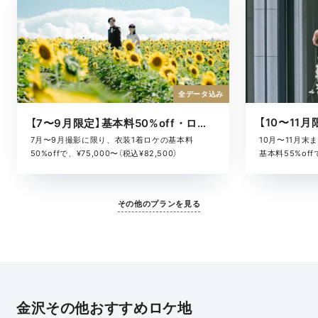
全データ込み
【7〜9月限定】基本料50%off・ロケキャンペーン
10月〜11月
7月〜9月撮影に限り、衣装1着ロケの基本料
基本料55%offで
50%offで、¥75,000〜（税込¥82,500）
その他のプランを見る
金沢その他おすすめロケ地