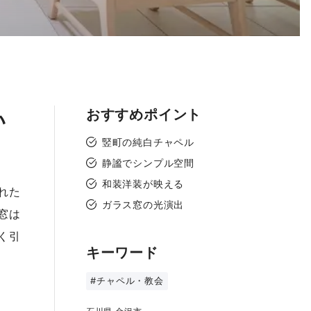
おすすめポイント
い
竪町の純白チャペル
静謐でシンプル空間
和装洋装が映える
れた
ガラス窓の光演出
窓は
く引
キーワード
#チャペル・教会