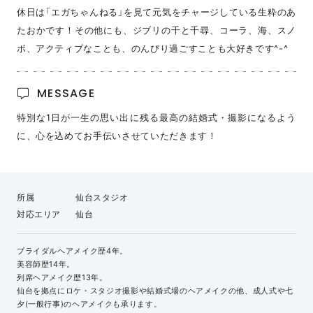
休日は「エガちゃんねる」を見て元気をチャージしている生粋のあ
たおかです！その他にも、ジブリの千と千尋、コーラ、海、スノ
ボ、アクティブなことも、のんびり過ごすことも大好きです^-^
MESSAGE
特別な1日が一生の思い出に残る最高の結婚式・撮影になるよう
に、心を込めてお手伝いさせていただきます！
所属
仙台スタジオ
対応エリア
仙台
ブライダルヘアメイク歴4年。
美容師歴14年。
列席ヘアメイク歴13年。
仙台を拠点にロケ・スタジオ撮影や結婚式場のヘアメイクの他、成人式や七
夕(一般行事)のヘアメイクも承ります。