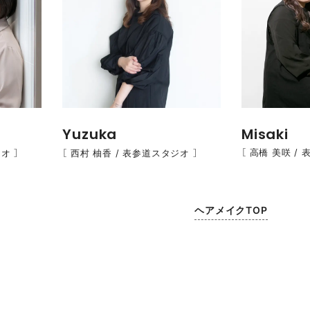
Misaki
Yuzuka
［ 高橋 美咲 /
オ ］
［ 西村 柚香 / 表参道スタジオ ］
ヘアメイクTOP