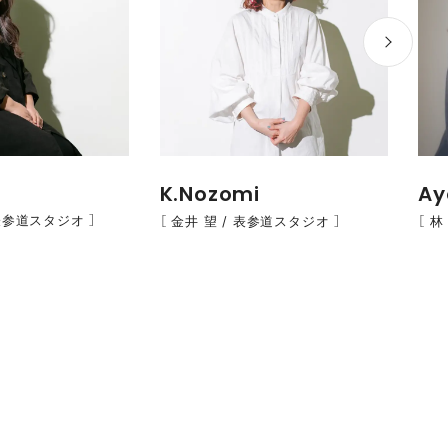
K.Nozomi
Ay
 表参道スタジオ ］
［ 金井 望 / 表参道スタジオ ］
［ 