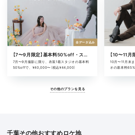
全データ込み
【7〜9月限定】基本料50%off・スタジオキャンペーン
10月〜11月
7月〜9月撮影に限り、衣装1着スタジオの基本料
オの基本料65%o
50%offで、¥40,000〜（税込¥44,000）
¥52,800）
その他のプランを見る
千葉その他おすすめロケ地