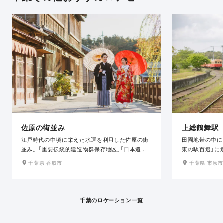
佐原の街並み
上総鶴舞駅
江戸時代の中頃に栄えた水運を利用した佐原の街
田園地帯の中に
並み。「重要伝統的建造物群保存地区」「日本遺産」
東の駅百選」に
にも選ばれています。映画やドラマの撮影ロケ地
文化財」にも登
千葉県 香取市
千葉県 市原市
としてもお馴染みで、江戸時代にタイムスリップ
差し込む夕日は
したかのような光景を見ることができます。そん
なロケーション
な江戸の風情を今に伝える歴史的景観がお二人の
る自然豊かなロ
特別な撮影の舞台となります。
千葉のロケーション一覧