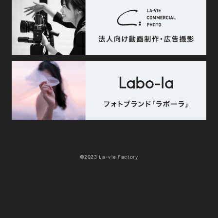
©2023 La-vie Factory