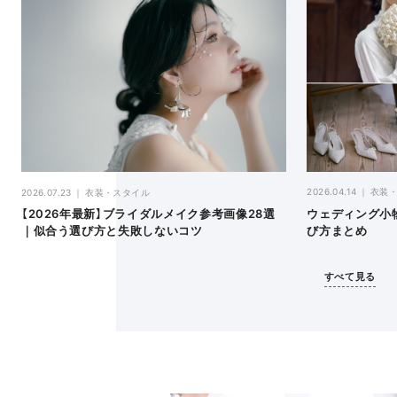
2026.04.14
衣装
2026.07.23
衣装・スタイル
ウェディング小
【2026年最新】ブライダルメイク参考画像28選
び方まとめ
｜似合う選び方と失敗しないコツ
すべて見る