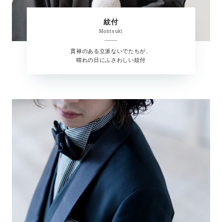
紋付
Montsuki
貫禄のある立派ないでたちが、
晴れの日にふさわしい紋付