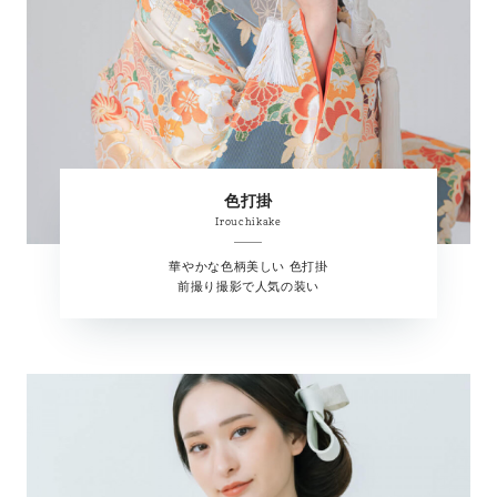
色打掛
Irouchikake
華やかな色柄美しい 色打掛
前撮り撮影で人気の装い